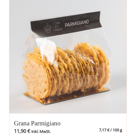
Grana Parmigiano
7,17
€
/
100
g
11,90
€
inkl. MwSt.