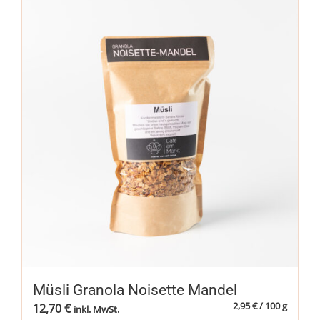
Müsli Granola Noisette Mandel
2,95
€
/
100
g
12,70
€
inkl. MwSt.