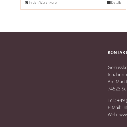
In den Warenkorb
Details
KONTAK
Genussko
Inhaberin
Am Markt
74523 Sc
Tel.: +49 
E-Mail:
in
Web:
www