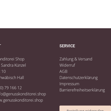
T
SERVICE
nditorei Shop
Zahlung & Versand
 Sandra Künzel
Widerruf
 10
AGB
hwäbisch Hall
Datenschutzerklärung
Impressum
(0) 79 166 12
Barrierefreiheitserklärung
fo@genusskonditorei.shop
.genusskonditorei.shop
Bestellung widerrufen