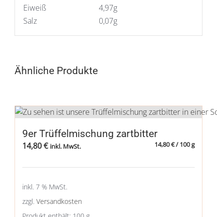
Eiweiß
4,97g
Salz
0,07g
Ähnliche Produkte
9er Trüffelmischung zartbitter
14,80
€
/
100
g
14,80
€
inkl. MwSt.
inkl. 7 % MwSt.
zzgl.
Versandkosten
Produkt enthält: 100
g