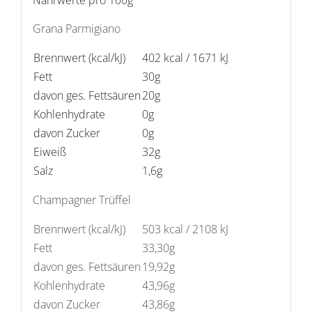
Nährwerte pro 100g
Grana Parmigiano
Brennwert (kcal/kJ)
402 kcal / 1671 kJ
Fett
30g
davon ges. Fettsäuren
20g
Kohlenhydrate
0g
davon Zucker
0g
Eiweiß
32g
Salz
1,6g
Champagner Trüffel
Brennwert (kcal/kJ)
503 kcal / 2108 kJ
Fett
33,30g
davon ges. Fettsäuren
19,92g
Kohlenhydrate
43,96g
davon Zucker
43,86g