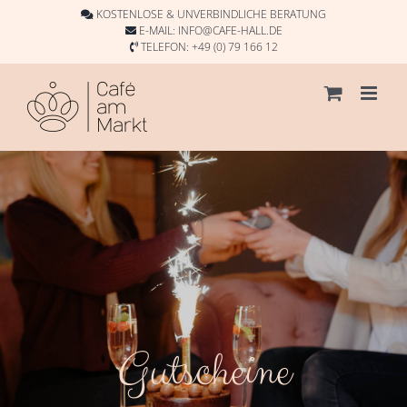
Skip
KOSTENLOSE & UNVERBINDLICHE BERATUNG
to
E-MAIL:
INFO@CAFE-HALL.DE
TELEFON:
+49 (0) 79 166 12
content
Gutscheine