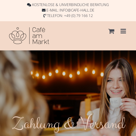
Skip
KOSTENLOSE & UNVERBINDLICHE BERATUNG
to
E-MAIL:
INFO@CAFE-HALL.DE
TELEFON:
+49 (0) 79 166 12
content
Zahlung & Versand