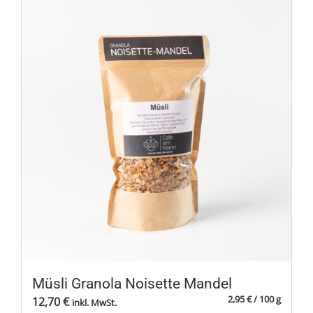
Müsli Granola Noisette Mandel
2,95
€
/
100
g
12,70
€
inkl. MwSt.